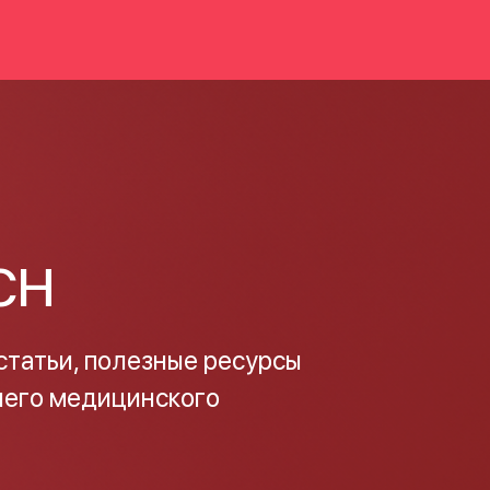
СН
татьи, полезные ресурсы
него медицинского