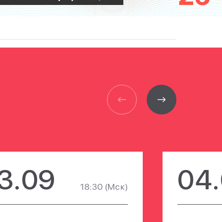
3.09
04
18:30
(Мск)