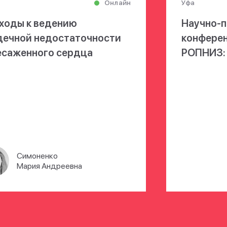
Онлайн
Уфа
ходы к ведению
Научно-п
дечной недостаточности
конфере
есаженного сердца
РОПНИЗ:
Симоненко
Мария Андреевна